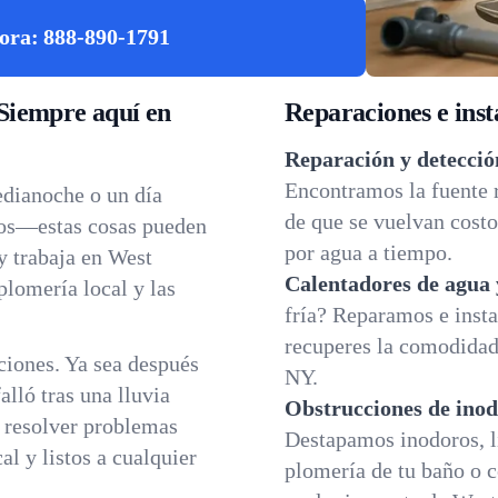
ora:
888-890-1791
Siempre aquí en
Reparaciones e inst
Reparación y detecció
Encontramos la fuente 
edianoche o un día
de que se vuelvan costo
dos—estas cosas pueden
por agua a tiempo.
y trabaja en West
Calentadores de agua 
plomería local y las
fría? Reparamos e insta
recuperes la comodidad 
iones. Ya sea después
NY.
lló tras una lluvia
Obstrucciones de inod
a resolver problemas
Destapamos inodoros, l
l y listos a cualquier
plomería de tu baño o