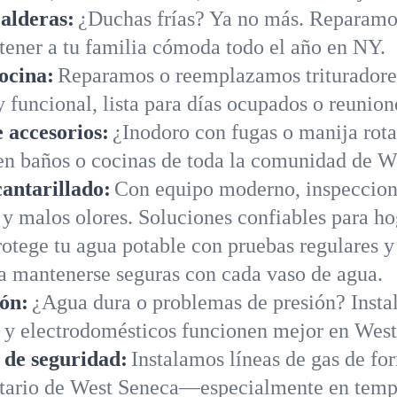
alderas:
¿Duchas frías? Ya no más. Reparamo
tener a tu familia cómoda todo el año en NY.
ocina:
Reparamos o reemplazamos trituradores
 funcional, lista para días ocupados o reunion
 accesorios:
¿Inodoro con fugas o manija rot
en baños o cocinas de toda la comunidad de W
cantarillado:
Con equipo moderno, inspeccion
s y malos olores. Soluciones confiables para h
rotege tu agua potable con pruebas regulares y
a mantenerse seguras con cada vaso de agua.
ión:
¿Agua dura o problemas de presión? Instal
s y electrodomésticos funcionen mejor en West
s de seguridad:
Instalamos líneas de gas de fo
etario de West Seneca—especialmente en temp