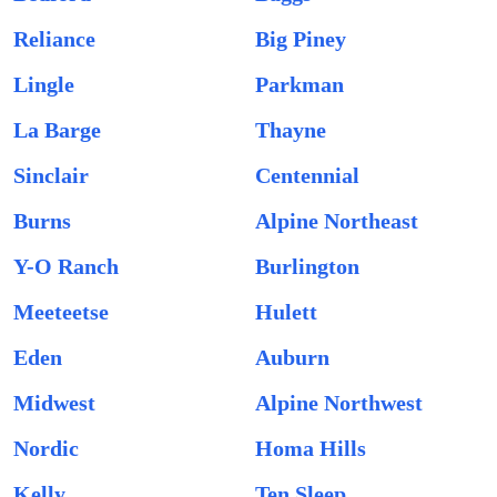
Reliance
Big Piney
Lingle
Parkman
La Barge
Thayne
Sinclair
Centennial
Burns
Alpine Northeast
Y-O Ranch
Burlington
Meeteetse
Hulett
Eden
Auburn
Midwest
Alpine Northwest
Nordic
Homa Hills
Kelly
Ten Sleep