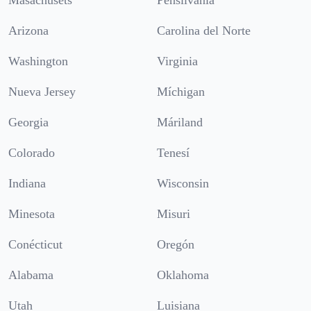
Masachusets
Pensilvania
Arizona
Carolina del Norte
Washington
Virginia
Nueva Jersey
Míchigan
Georgia
Máriland
Colorado
Tenesí
Indiana
Wisconsin
Minesota
Misuri
Conécticut
Oregón
Alabama
Oklahoma
Utah
Luisiana