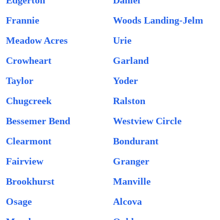
Edgerton
Daniel
Frannie
Woods Landing-Jelm
Meadow Acres
Urie
Crowheart
Garland
Taylor
Yoder
Chugcreek
Ralston
Bessemer Bend
Westview Circle
Clearmont
Bondurant
Fairview
Granger
Brookhurst
Manville
Osage
Alcova