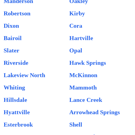
Manderson
Oakley
Robertson
Kirby
Dixon
Cora
Bairoil
Hartville
Slater
Opal
Riverside
Hawk Springs
Lakeview North
McKinnon
Whiting
Mammoth
Hillsdale
Lance Creek
Hyattville
Arrowhead Springs
Esterbrook
Shell