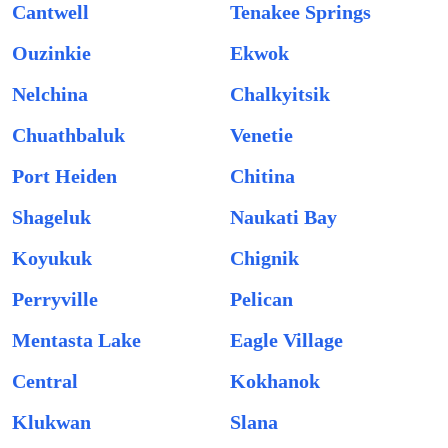
Cantwell
Tenakee Springs
Ouzinkie
Ekwok
Nelchina
Chalkyitsik
Chuathbaluk
Venetie
Port Heiden
Chitina
Shageluk
Naukati Bay
Koyukuk
Chignik
Perryville
Pelican
Mentasta Lake
Eagle Village
Central
Kokhanok
Klukwan
Slana