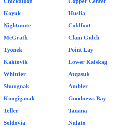
Chickaloon
Copper Center
Koyuk
Huslia
Nightmute
Coldfoot
McGrath
Clam Gulch
Tyonek
Point Lay
Kaktovik
Lower Kalskag
Whittier
Atqasuk
Shungnak
Ambler
Kongiganak
Goodnews Bay
Teller
Tanana
Seldovia
Nulato