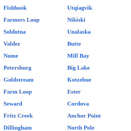
Fishhook
Utqiagvik
Farmers Loop
Nikiski
Soldotna
Unalaska
Valdez
Butte
Nome
Mill Bay
Petersburg
Big Lake
Goldstream
Kotzebue
Farm Loop
Ester
Seward
Cordova
Fritz Creek
Anchor Point
Dillingham
North Pole