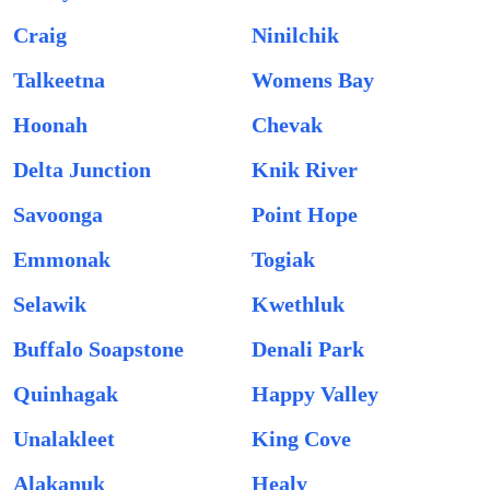
Craig
Ninilchik
Talkeetna
Womens Bay
Hoonah
Chevak
Delta Junction
Knik River
Savoonga
Point Hope
Emmonak
Togiak
Selawik
Kwethluk
Buffalo Soapstone
Denali Park
Quinhagak
Happy Valley
Unalakleet
King Cove
Alakanuk
Healy