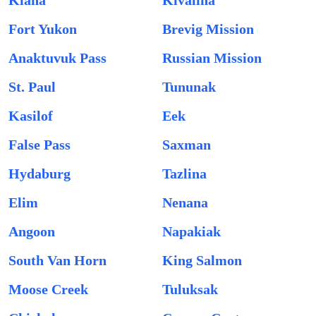
Kiana
Kivalina
Fort Yukon
Brevig Mission
Anaktuvuk Pass
Russian Mission
St. Paul
Tununak
Kasilof
Eek
False Pass
Saxman
Hydaburg
Tazlina
Elim
Nenana
Angoon
Napakiak
South Van Horn
King Salmon
Moose Creek
Tuluksak