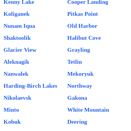
Kenny Lake
Cooper Landing
Koliganek
Pitkas Point
Nunam Iqua
Old Harbor
Shaktoolik
Halibut Cove
Glacier View
Grayling
Aleknagik
Tetlin
Nanwalek
Mekoryuk
Harding-Birch Lakes
Northway
Nikolaevsk
Gakona
Minto
White Mountain
Kobuk
Deering