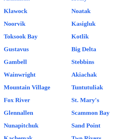
Klawock
Noatak
Noorvik
Kasigluk
Toksook Bay
Kotlik
Gustavus
Big Delta
Gambell
Stebbins
Wainwright
Akiachak
Mountain Village
Tuntutuliak
Fox River
St. Mary's
Glennallen
Scammon Bay
Nunapitchuk
Sand Point
Kachemak
Two Rivers