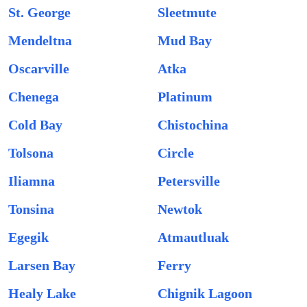
St. George
Sleetmute
Mendeltna
Mud Bay
Oscarville
Atka
Chenega
Platinum
Cold Bay
Chistochina
Tolsona
Circle
Iliamna
Petersville
Tonsina
Newtok
Egegik
Atmautluak
Larsen Bay
Ferry
Healy Lake
Chignik Lagoon