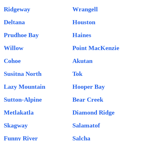
Ridgeway
Wrangell
Deltana
Houston
Prudhoe Bay
Haines
Willow
Point MacKenzie
Cohoe
Akutan
Susitna North
Tok
Lazy Mountain
Hooper Bay
Sutton-Alpine
Bear Creek
Metlakatla
Diamond Ridge
Skagway
Salamatof
Funny River
Salcha