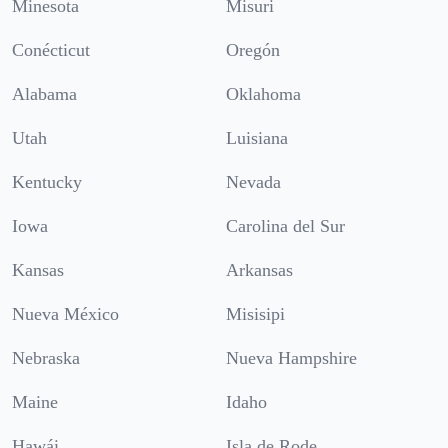
Minesota
Misuri
Conécticut
Oregón
Alabama
Oklahoma
Utah
Luisiana
Kentucky
Nevada
Iowa
Carolina del Sur
Kansas
Arkansas
Nueva México
Misisipi
Nebraska
Nueva Hampshire
Maine
Idaho
Hawái
Isla de Rode