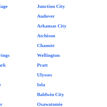
lage
Junction City
Andover
Arkansas City
Atchison
e
Chanute
rings
Wellington
ark
Pratt
Ulysses
e
Iola
Baldwin City
er
Osawatomie