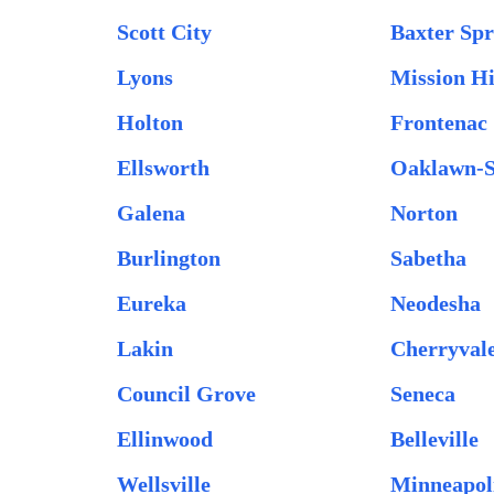
Scott City
Baxter Spr
Lyons
Mission Hi
Holton
Frontenac
Ellsworth
Oaklawn-
Galena
Norton
Burlington
Sabetha
Eureka
Neodesha
Lakin
Cherryval
Council Grove
Seneca
Ellinwood
Belleville
Wellsville
Minneapol