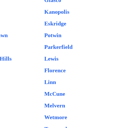
Glasco
Kanopolis
Eskridge
awn
Potwin
Parkerfield
Hills
Lewis
Florence
Linn
McCune
Melvern
Wetmore