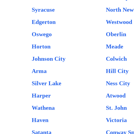
Syracuse
North New
Edgerton
Westwood
Oswego
Oberlin
Horton
Meade
Johnson City
Colwich
Arma
Hill City
Silver Lake
Ness City
Harper
Atwood
Wathena
St. John
Haven
Victoria
Satanta
Conway Sp