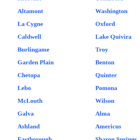
Altamont
Washington
La Cygne
Oxford
Caldwell
Lake Quivira
Burlingame
Troy
Garden Plain
Benton
Chetopa
Quinter
Lebo
Pomona
McLouth
Wilson
Galva
Alma
Ashland
Americus
Eastborough
Sharon Springs