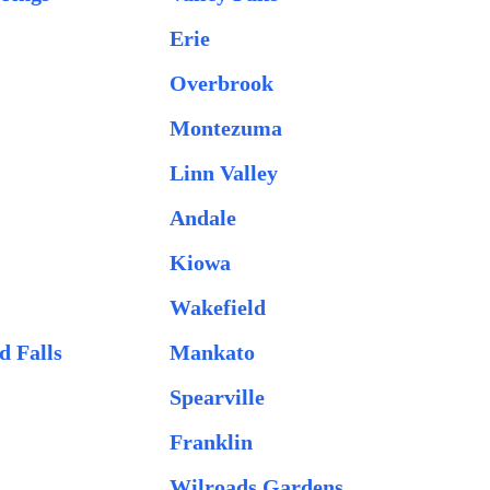
Erie
Overbrook
Montezuma
Linn Valley
Andale
Kiowa
Wakefield
d Falls
Mankato
Spearville
Franklin
Wilroads Gardens