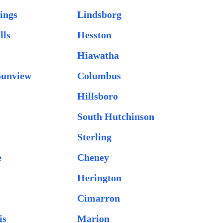
ings
Lindsborg
lls
Hesston
Hiawatha
Sunview
Columbus
Hillsboro
South Hutchinson
Sterling
e
Cheney
Herington
Cimarron
is
Marion