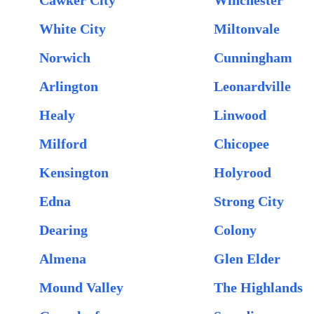
Cawker City
Winchester
White City
Miltonvale
Norwich
Cunningham
Arlington
Leonardville
Healy
Linwood
Milford
Chicopee
Kensington
Holyrood
Edna
Strong City
Dearing
Colony
Almena
Glen Elder
Mound Valley
The Highlands