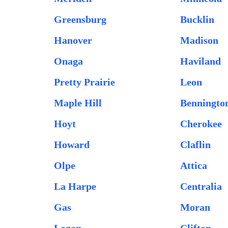
Greensburg
Bucklin
Hanover
Madison
Onaga
Haviland
Pretty Prairie
Leon
Maple Hill
Benningto
Hoyt
Cherokee
Howard
Claflin
Olpe
Attica
La Harpe
Centralia
Gas
Moran