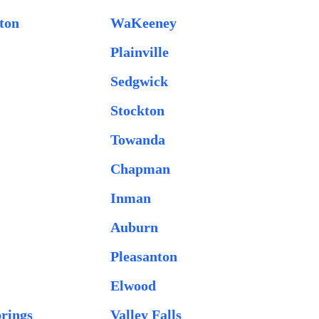
ton
WaKeeney
Plainville
Sedgwick
Stockton
Towanda
Chapman
Inman
Auburn
Pleasanton
Elwood
rings
Valley Falls