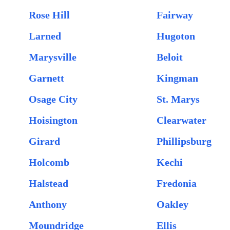
Rose Hill
Fairway
Larned
Hugoton
Marysville
Beloit
Garnett
Kingman
Osage City
St. Marys
Hoisington
Clearwater
Girard
Phillipsburg
Holcomb
Kechi
Halstead
Fredonia
Anthony
Oakley
Moundridge
Ellis