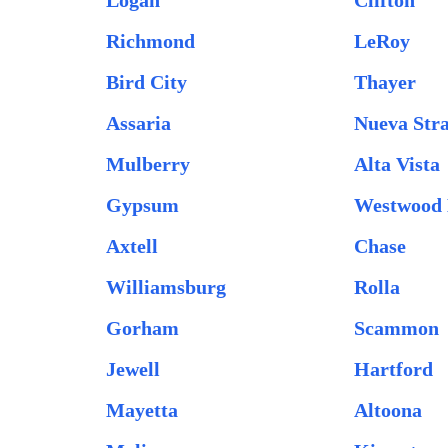
Logan
Clifton
Richmond
LeRoy
Bird City
Thayer
Assaria
Nueva Str
Mulberry
Alta Vista
Gypsum
Westwood 
Axtell
Chase
Williamsburg
Rolla
Gorham
Scammon
Jewell
Hartford
Mayetta
Altoona