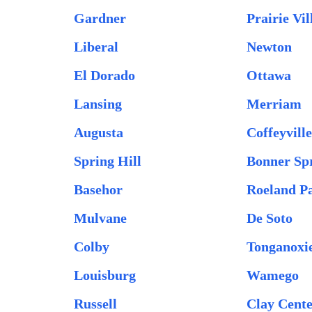
Gardner
Prairie Vil
Liberal
Newton
El Dorado
Ottawa
Lansing
Merriam
Augusta
Coffeyvill
Spring Hill
Bonner Sp
Basehor
Roeland P
Mulvane
De Soto
Colby
Tonganoxi
Louisburg
Wamego
Russell
Clay Cent