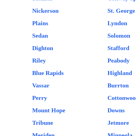
Nickerson
St. George
Plains
Lyndon
Sedan
Solomon
Dighton
Stafford
Riley
Peabody
Blue Rapids
Highland
Vassar
Burrton
Perry
Cottonwoo
Mount Hope
Downs
Tribune
Jetmore
Meriden
Minneola