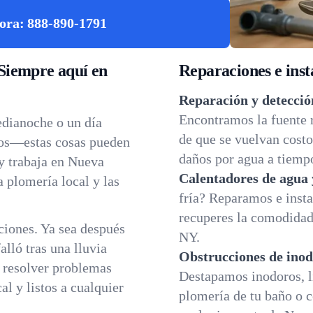
ora:
888-890-1791
Siempre aquí en
Reparaciones e inst
Reparación y detecció
Encontramos la fuente 
edianoche o un día
de que se vuelvan costo
dos—estas cosas pueden
daños por agua a tiemp
 y trabaja en Nueva
Calentadores de agua 
a plomería local y las
fría? Reparamos e insta
recuperes la comodidad 
iones. Ya sea después
NY.
lló tras una lluvia
Obstrucciones de inod
a resolver problemas
Destapamos inodoros, l
l y listos a cualquier
plomería de tu baño o