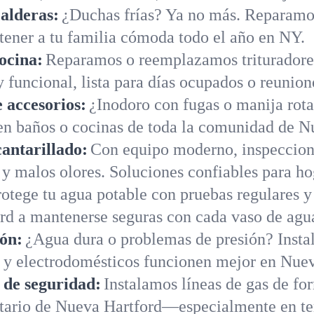
alderas:
¿Duchas frías? Ya no más. Reparamo
tener a tu familia cómoda todo el año en NY.
ocina:
Reparamos o reemplazamos trituradores
 funcional, lista para días ocupados o reunion
 accesorios:
¿Inodoro con fugas o manija rot
en baños o cocinas de toda la comunidad de N
cantarillado:
Con equipo moderno, inspeccion
s y malos olores. Soluciones confiables para h
rotege tu agua potable con pruebas regulares y
rd a mantenerse seguras con cada vaso de agu
ión:
¿Agua dura o problemas de presión? Instal
s y electrodomésticos funcionen mejor en Nuev
s de seguridad:
Instalamos líneas de gas de fo
etario de Nueva Hartford—especialmente en t