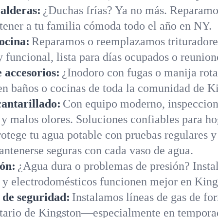
alderas:
¿Duchas frías? Ya no más. Reparamo
tener a tu familia cómoda todo el año en NY.
ocina:
Reparamos o reemplazamos trituradores
 funcional, lista para días ocupados o reunion
 accesorios:
¿Inodoro con fugas o manija rot
en baños o cocinas de toda la comunidad de K
cantarillado:
Con equipo moderno, inspeccion
 y malos olores. Soluciones confiables para h
rotege tu agua potable con pruebas regulares y
antenerse seguras con cada vaso de agua.
ión:
¿Agua dura o problemas de presión? Instal
 y electrodomésticos funcionen mejor en King
s de seguridad:
Instalamos líneas de gas de fo
etario de Kingston—especialmente en temporad