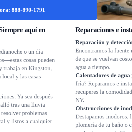
ora:
888-890-1791
Siempre aquí en
Reparaciones e inst
Reparación y detecció
Encontramos la fuente 
edianoche o un día
de que se vuelvan costo
dos—estas cosas pueden
agua a tiempo.
y trabaja en Kingston,
Calentadores de agua 
 local y las casas
fría? Reparamos e insta
recuperes la comodidad 
iones. Ya sea después
NY.
lló tras una lluvia
Obstrucciones de inod
a resolver problemas
Destapamos inodoros, l
l y listos a cualquier
plomería de tu baño o