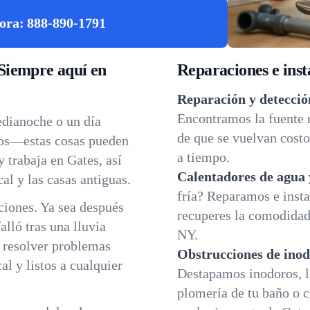
ora:
888-890-1791
Siempre aquí en
Reparaciones e inst
Reparación y detecció
Encontramos la fuente 
edianoche o un día
de que se vuelvan costo
dos—estas cosas pueden
a tiempo.
 trabaja en Gates, así
Calentadores de agua 
al y las casas antiguas.
fría? Reparamos e insta
iones. Ya sea después
recuperes la comodidad 
lló tras una lluvia
NY.
a resolver problemas
Obstrucciones de inod
l y listos a cualquier
Destapamos inodoros, l
plomería de tu baño o