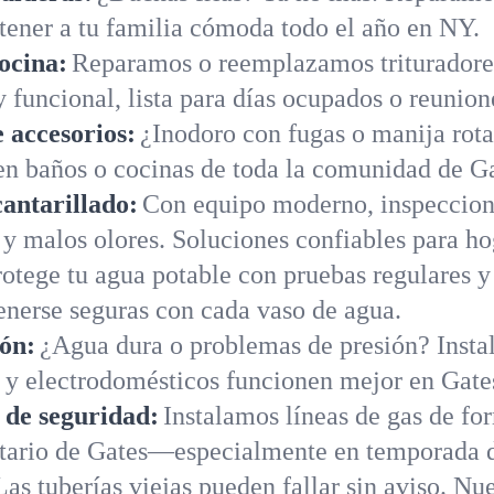
tener a tu familia cómoda todo el año en NY.
ocina:
Reparamos o reemplazamos trituradores
 funcional, lista para días ocupados o reunion
 accesorios:
¿Inodoro con fugas o manija rot
en baños o cocinas de toda la comunidad de Ga
cantarillado:
Con equipo moderno, inspeccion
 y malos olores. Soluciones confiables para h
rotege tu agua potable con pruebas regulares y
enerse seguras con cada vaso de agua.
ión:
¿Agua dura o problemas de presión? Instal
 y electrodomésticos funcionen mejor en Gate
s de seguridad:
Instalamos líneas de gas de fo
etario de Gates—especialmente en temporada d
Las tuberías viejas pueden fallar sin aviso. N