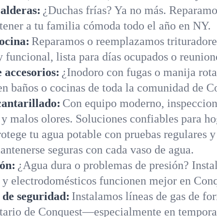
alderas:
¿Duchas frías? Ya no más. Reparamo
tener a tu familia cómoda todo el año en NY.
ocina:
Reparamos o reemplazamos trituradores
 funcional, lista para días ocupados o reunion
 accesorios:
¿Inodoro con fugas o manija rot
en baños o cocinas de toda la comunidad de C
cantarillado:
Con equipo moderno, inspeccion
 y malos olores. Soluciones confiables para h
rotege tu agua potable con pruebas regulares y
antenerse seguras con cada vaso de agua.
ión:
¿Agua dura o problemas de presión? Instal
s y electrodomésticos funcionen mejor en Conq
s de seguridad:
Instalamos líneas de gas de fo
etario de Conquest—especialmente en tempora