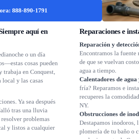
ora:
888-890-1791
Siempre aquí en
Reparaciones e inst
Reparación y detecció
Encontramos la fuente 
edianoche o un día
de que se vuelvan costo
dos—estas cosas pueden
agua a tiempo.
y trabaja en Conquest,
Calentadores de agua 
 local y las casas
fría? Reparamos e insta
recuperes la comodidad 
iones. Ya sea después
NY.
lló tras una lluvia
Obstrucciones de inod
a resolver problemas
Destapamos inodoros, l
l y listos a cualquier
plomería de tu baño o