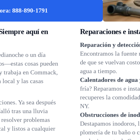
ora:
888-890-1791
Siempre aquí en
Reparaciones e inst
Reparación y detecció
Encontramos la fuente 
edianoche o un día
de que se vuelvan cost
dos—estas cosas pueden
agua a tiempo.
 y trabaja en Commack,
Calentadores de agua 
 local y las casas
fría? Reparamos e insta
recuperes la comodidad 
iones. Ya sea después
NY.
lló tras una lluvia
Obstrucciones de inod
a resolver problemas
Destapamos inodoros, l
l y listos a cualquier
plomería de tu baño o