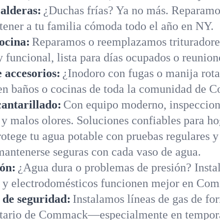
alderas:
¿Duchas frías? Ya no más. Reparamo
tener a tu familia cómoda todo el año en NY.
ocina:
Reparamos o reemplazamos trituradores
 funcional, lista para días ocupados o reunion
 accesorios:
¿Inodoro con fugas o manija rot
 en baños o cocinas de toda la comunidad de
cantarillado:
Con equipo moderno, inspeccion
s y malos olores. Soluciones confiables para 
rotege tu agua potable con pruebas regulares y
antenerse seguras con cada vaso de agua.
ión:
¿Agua dura o problemas de presión? Instal
s y electrodomésticos funcionen mejor en Co
s de seguridad:
Instalamos líneas de gas de fo
ietario de Commack—especialmente en tempora